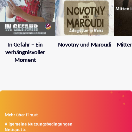
In Gefahr – Ein
Novotny und Maroudi
Mitten
verhängnisvoller
Moment
Mehr über film.at
Allgemeine Nutzungsbedingungen
Netiquette