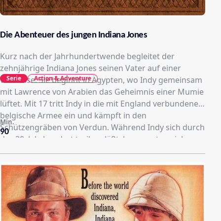
Die Abenteuer des jungen Indiana Jones
Kurz nach der Jahrhundertwende begleitet der
zehnjährige Indiana Jones seinen Vater auf einer
Serie
Action & Adventure
Weltreise. Sie beginnt in Ägypten, wo Indy gemeinsam
mit Lawrence von Arabien das Geheimnis einer Mumie
lüftet. Mit 17 tritt Indy in die mit England verbundene
belgische Armee ein und kämpft in den
Min.
Schützengräben von Verdun. Während Indy sich durch
90
das 20. Jahrhundert treiben läßt, begegnet er vielen
berühmten Persönlichkeiten.