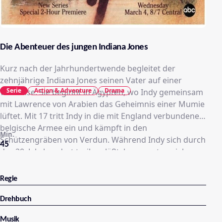
Die Abenteuer des jungen Indiana Jones
Kurz nach der Jahrhundertwende begleitet der
zehnjährige Indiana Jones seinen Vater auf einer
Serie
Action & Adventure
Drama
Weltreise. Sie beginnt in Ägypten, wo Indy gemeinsam
mit Lawrence von Arabien das Geheimnis einer Mumie
lüftet. Mit 17 tritt Indy in die mit England verbundene
belgische Armee ein und kämpft in den
Min.
Schützengräben von Verdun. Während Indy sich durch
45
das 20. Jahrhundert treiben läßt, begegnet er vielen
berühmten Persönlichkeiten.
Regie
Drehbuch
Musik