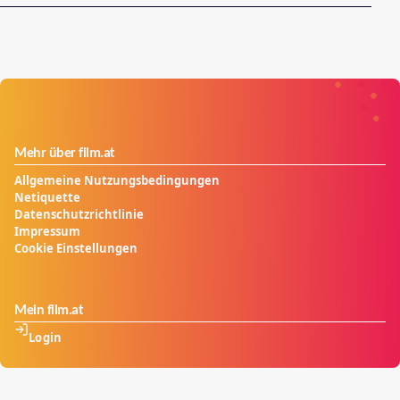
Mehr über film.at
Allgemeine Nutzungsbedingungen
Netiquette
Datenschutzrichtlinie
Impressum
Cookie Einstellungen
Mein film.at
Login