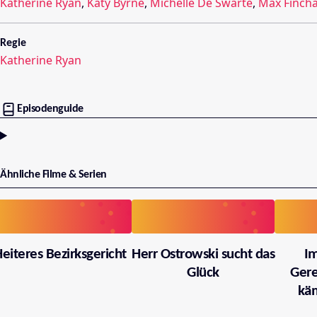
Katherine Ryan
,
Katy Byrne
,
Michelle De Swarte
,
Max Finch
Regie
Katherine Ryan
Episodenguide
Ähnliche Filme & Serien
eiteres Bezirksgericht
Herr Ostrowski sucht das
I
Glück
Gere
käm