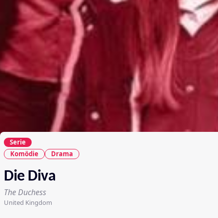
Serie
Komödie
Drama
Die Diva
The Duchess
United Kingdom