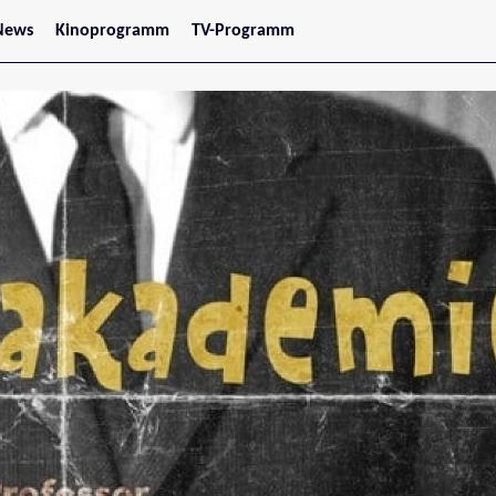
News
Kinoprogramm
TV-Programm
tars
Jetzt im Kino
treaming
Demnächst im Kino
Wien
Niederösterreich
Oberösterreich
Steiermark
Burgenland
Kärnten
Salzburg
Tirol
Vorarlberg