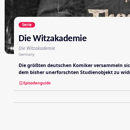
Serie
Die Witzakademie
Die Witzakademie
Germany
Die größten deutschen Komiker versammeln sich
dem bisher unerforschten Studienobjekt zu wi
Episodenguide