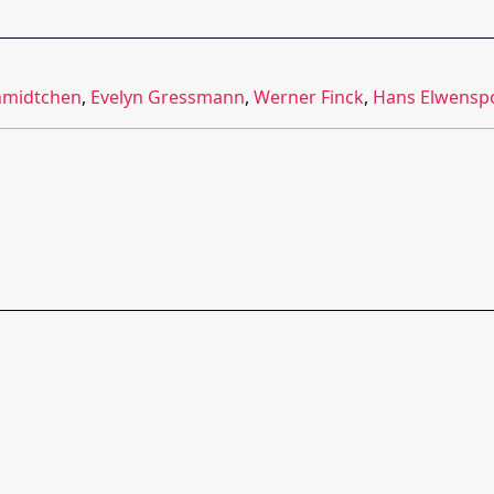
hmidtchen
,
Evelyn Gressmann
,
Werner Finck
,
Hans Elwensp