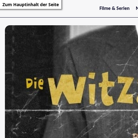
Zum Hauptinhalt der Seite
Filme & Serien
Trailer
S
Kritiken
S
Filmarchiv
Serienarchiv