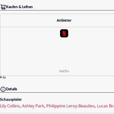
Kaufen & Leihen
Anbieter
Netflix
Details
Schauspieler
Lily Collins
,
Ashley Park
,
Philippine Leroy-Beaulieu
,
Lucas Br