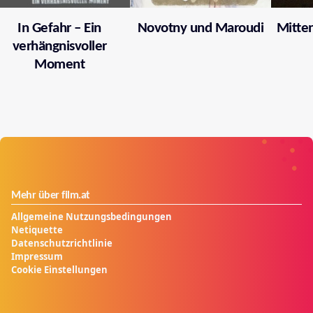
In Gefahr – Ein
Novotny und Maroudi
Mitten
verhängnisvoller
Moment
Mehr über film.at
Allgemeine Nutzungsbedingungen
Netiquette
Datenschutzrichtlinie
Impressum
Cookie Einstellungen