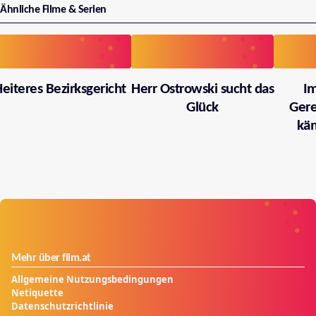
Ähnliche Filme & Serien
eiteres Bezirksgericht
Herr Ostrowski sucht das
I
Glück
Gere
käm
Mehr über film.at
Allgemeine Nutzungsbedingungen
Netiquette
Datenschutzrichtlinie