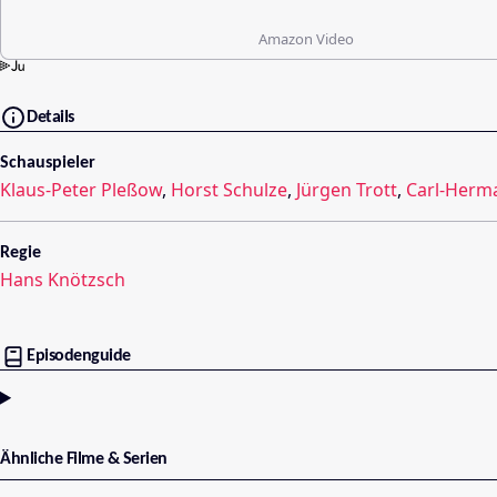
Amazon Video
Details
Schauspieler
Klaus-Peter Pleßow
,
Horst Schulze
,
Jürgen Trott
,
Carl-Herm
Regie
Hans Knötzsch
Episodenguide
Ähnliche Filme & Serien