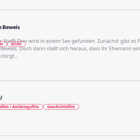
n Beweis
r Steffi Zinn wird in einem See gefunden. Zunächst gibt es 
er
Krimi
Beweis. Doch dann stellt sich heraus, dass ihr Ehemann ei
birgt...
!
sfilm / Antikriegsfilm
Geschichtsfilm