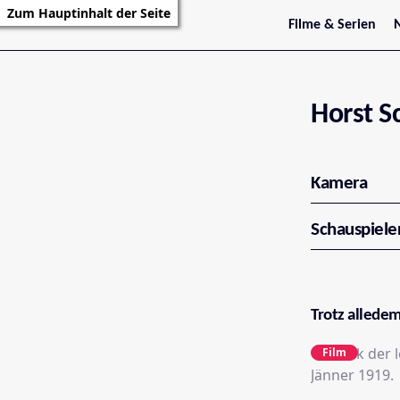
Zum Hauptinhalt der Seite
Filme & Serien
Trailer
S
Kritiken
S
Filmarchiv
Serienarchiv
Horst S
Kamera
Schauspiele
Trotz alledem
Chronik der 
Film
Jänner 1919.