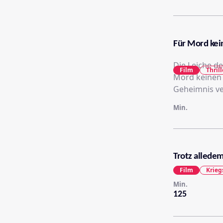
Für Mord kei
Die Leiche de
Film
Thrill
Mord keinen 
Geheimnis ver
Min.
Trotz alledem
Film
Krieg
Min.
125