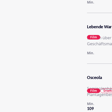
Min.
Lebende War
Ein Film über
Film
Geschäftsman
Min.
Osceola
Seminolenhäu
Film
Dram
Plantagenbes
Min.
109