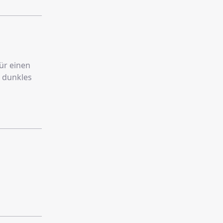
für einen
n dunkles