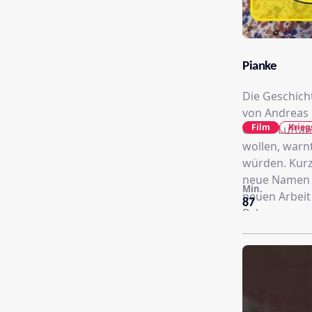
Pianke
Die Geschich
von Andreas 
Film
Krieg
einem Luftan
wollen, warnt
würden. Kurz
neue Namen a
Min.
neuen Arbeit
87
Behausung un
Abends bring
hatte, die ac
aufzunehmen,
es Schmucks