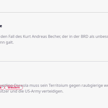
e
 den Fall des Kurt Andreas Becher, der in der BRD als unbes
n galt.
ptling Osceola muss sein Territoium gegen raubgierige w
a
Western
itzer und die US-Army verteidigen.