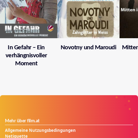
In Gefahr – Ein
Novotny und Maroudi
Mitten
verhängnisvoller
Moment
Mehr über film.at
Allgemeine Nutzungsbedingungen
Netiquette