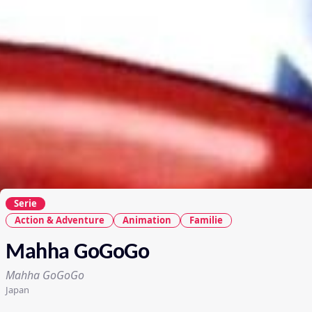
Serie
Action & Adventure
Animation
Familie
Mahha GoGoGo
Mahha GoGoGo
Japan