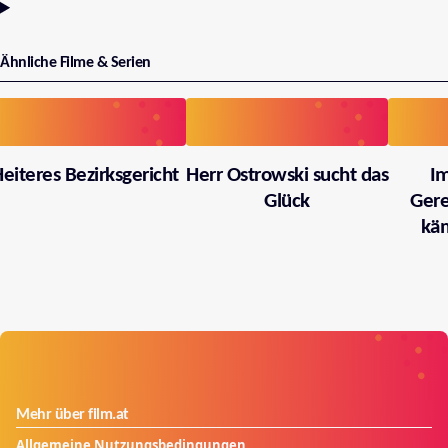
Ähnliche Filme & Serien
eiteres Bezirksgericht
Herr Ostrowski sucht das
I
Glück
Gere
käm
Mehr über film.at
Allgemeine Nutzungsbedingungen