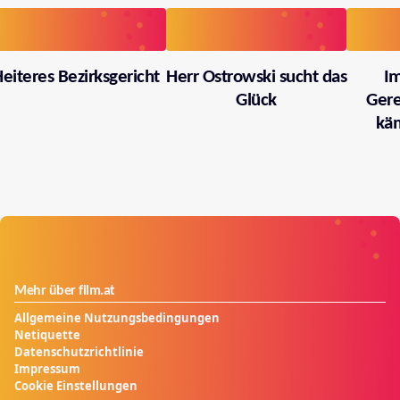
eiteres Bezirksgericht
Herr Ostrowski sucht das
I
Glück
Gere
käm
Mehr über film.at
Allgemeine Nutzungsbedingungen
Netiquette
Datenschutzrichtlinie
Impressum
Cookie Einstellungen