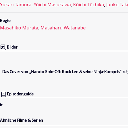
Yukari Tamura
,
Yōichi Masukawa
,
Kōichi Tōchika
,
Junko Tak
Regie
Masahiko Murata
,
Masaharu Watanabe
Bilder
Das Cover von „Naruto Spin-Off: Rock Lee & seine Ninja-Kumpels“ zeig
Episodenguide
Ähnliche Filme & Serien