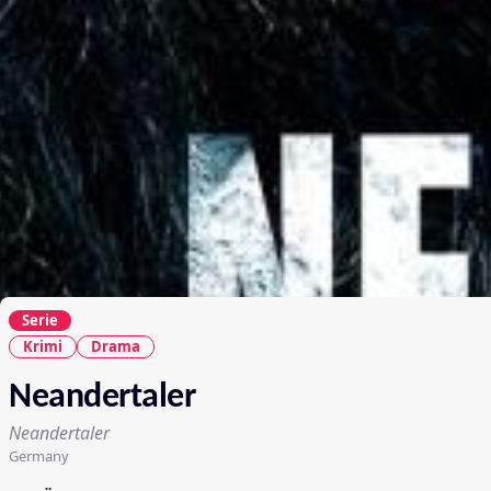
Serie
Krimi
Drama
Neandertaler
Neandertaler
Germany