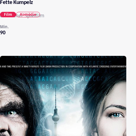
Fette Kumpelz
Film
Komödie
deutscher Spielfilm
Min.
90