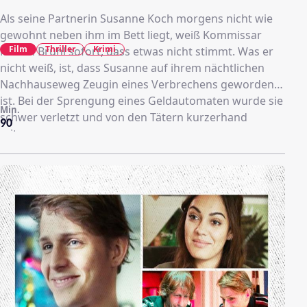
Als seine Partnerin Susanne Koch morgens nicht wie
gewohnt neben ihm im Bett liegt, weiß Kommissar
Film
Thriller
Krimi
Martin Brühl sofort, dass etwas nicht stimmt. Was er
nicht weiß, ist, dass Susanne auf ihrem nächtlichen
Nachhauseweg Zeugin eines Verbrechens geworden
ist. Bei der Sprengung eines Geldautomaten wurde sie
Min.
schwer verletzt und von den Tätern kurzerhand
90
mitgenommen.