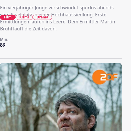
Ein vierjähriger Junge verschwindet spurlos abends
vom Spielplatz in einer Hochhaussiedlung. Erste
Film
Krimi
Drama
Ermittlungen laufen ins Leere. Dem Ermittler Martin
Brühl läuft die Zeit davon.
Min.
89