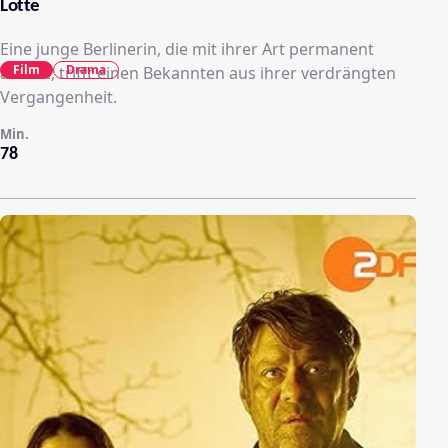
Lotte
Eine junge Berlinerin, die mit ihrer Art permanent
Film
Drama
aneckt, trifft einen Bekannten aus ihrer verdrängten
Vergangenheit.
Min.
78