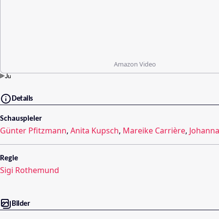
Amazon Video
Details
Schauspieler
Günter Pfitzmann
,
Anita Kupsch
,
Mareike Carrière
,
Johanna
Regie
Sigi Rothemund
Bilder