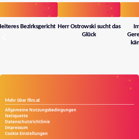
eiteres Bezirksgericht
Herr Ostrowski sucht das
I
Glück
Gere
käm
Mehr über film.at
Allgemeine Nutzungsbedingungen
Netiquette
Datenschutzrichtlinie
Impressum
Cookie Einstellungen