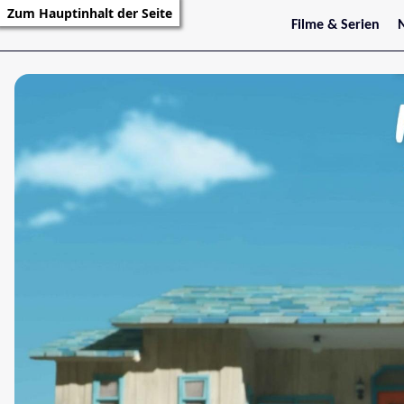
Zum Hauptinhalt der Seite
Filme & Serien
Trailer
S
Kritiken
S
Filmarchiv
Serienarchiv