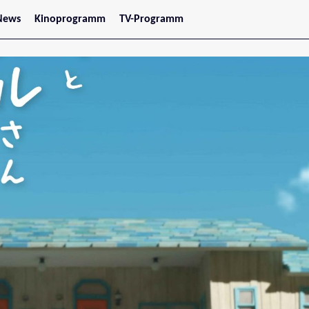
News
Kinoprogramm
TV-Programm
tars
Jetzt im Kino
treaming
Demnächst im Kino
Wien
Niederösterreich
Oberösterreich
Steiermark
Burgenland
Kärnten
Salzburg
Tirol
Vorarlberg