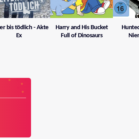
er bis tödlich - Akte
Harry and His Bucket
Hunted
Ex
Full of Dinosaurs
Nie