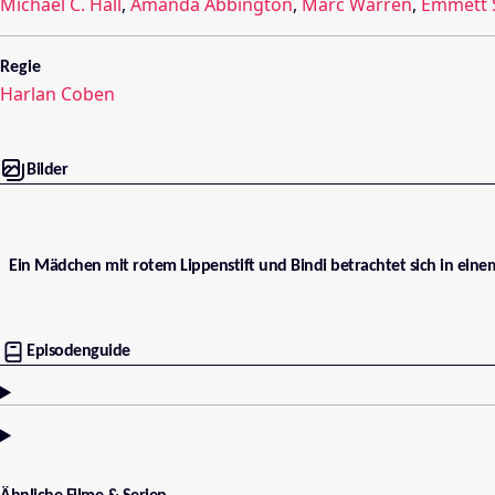
Michael C. Hall
,
Amanda Abbington
,
Marc Warren
,
Emmett 
Regie
Harlan Coben
Bilder
Ein Mädchen mit rotem Lippenstift und Bindi betrachtet sich in einem 
Episodenguide