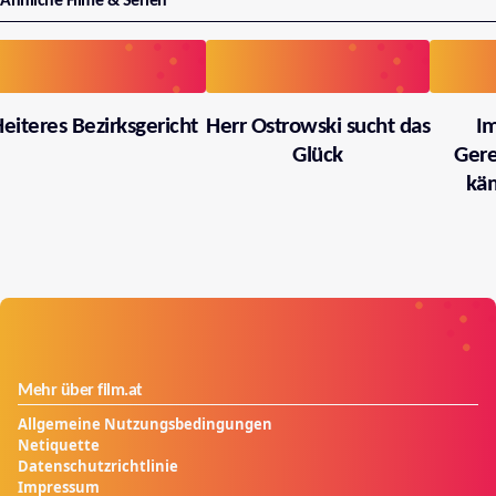
Ähnliche Filme & Serien
eiteres Bezirksgericht
Herr Ostrowski sucht das
I
Glück
Gere
käm
Mehr über film.at
Allgemeine Nutzungsbedingungen
Netiquette
Datenschutzrichtlinie
Impressum