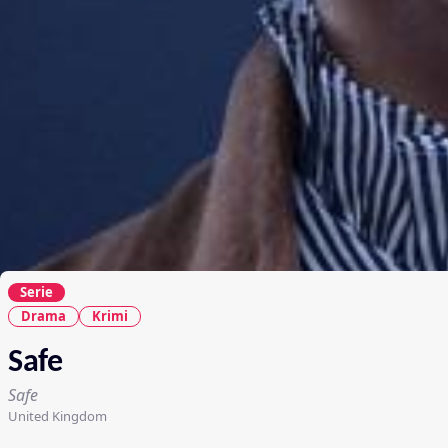
Serie
Drama
Krimi
Safe
Safe
United Kingdom