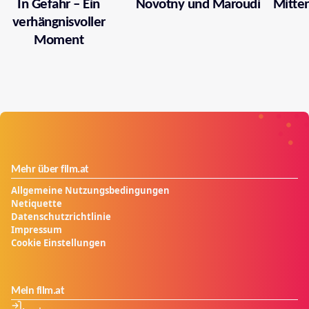
In Gefahr – Ein
Novotny und Maroudi
Mitten
verhängnisvoller
Moment
Mehr über film.at
Allgemeine Nutzungsbedingungen
Netiquette
Datenschutzrichtlinie
Impressum
Cookie Einstellungen
Mein film.at