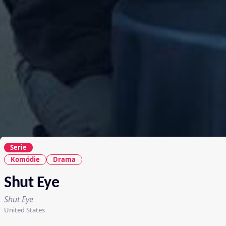
Serie
Komödie
Drama
Shut Eye
Shut Eye
United States