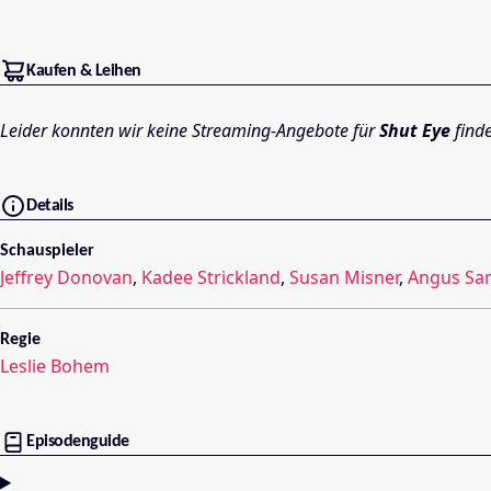
Kaufen & Leihen
Leider konnten wir keine Streaming-Angebote für
Shut Eye
find
Details
Schauspieler
Jeffrey Donovan
,
Kadee Strickland
,
Susan Misner
,
Angus Sa
Regie
Leslie Bohem
Episodenguide