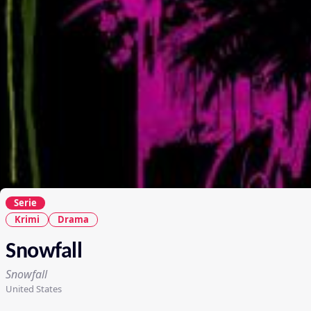
Serie
Krimi
Drama
Snowfall
Snowfall
United States