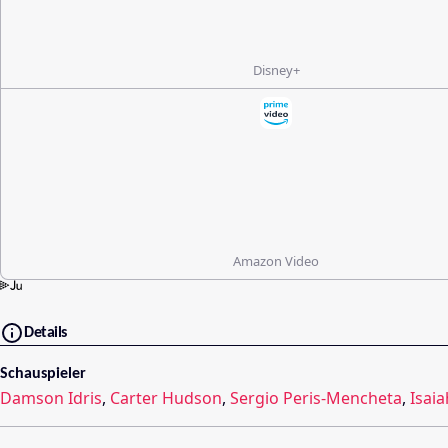
Disney+
Amazon Video
Details
Schauspieler
Damson Idris
,
Carter Hudson
,
Sergio Peris-Mencheta
,
Isaia