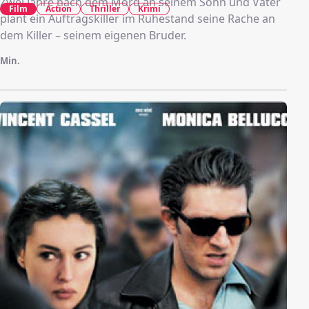
Zwei Jahre nach dem Mord an seinem Sohn und Vater
Film
Action
Thriller
Krimi
plant ein Auftragskiller im Ruhestand seine Rache an
dem Killer – seinem eigenen Bruder.
Min.