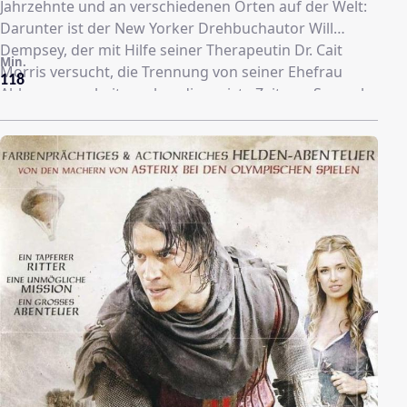
Jahrzehnte und an verschiedenen Orten auf der Welt:
Darunter ist der New Yorker Drehbuchautor Will
Dempsey, der mit Hilfe seiner Therapeutin Dr. Cait
Min.
Morris versucht, die Trennung von seiner Ehefrau
118
Abby zu verarbeiten, aber die meiste Zeit von Samuel
L. Jackson träumt. Auf einer spanischen Farm kümmert
sich der Besitzer Vincent Saccione etwas zu sehr um
den Sohn und die Frau seines Angestellten Javier
Gonzalez. Und Dylan tritt an ihrem 21. Geburtstag mit
ihrer Metal-Band auf, legt sich dann aber mit einem
Flaschenwerfer aus dem Publikum an und trifft später
auf einer Bank am Straßenrand auf ihre große Liebe.