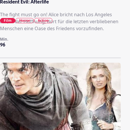
Resident Evil: Afterlife
The fight must go on! Alice bricht nach Los Angeles
Film
Horror
Action
auf, in der Hoffnung, dort für die letzten verbliebenen
Menschen eine Oase des Friedens vorzufinden.
Min.
96