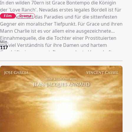
In den wilden 70ern ist Grace Bontempo die Königin
der 'Love Ranch'. Nevadas erstes legales Bordell ist für
Film
Drama
die Kundschaft das Paradies und für die sittenfesten
Gegner ein moralischer Tiefpunkt. Für Grace und ihren
Mann Charlie ist es vor allem eine ausgezeichnete
Einnahmequelle, die die Tochter einer Prostituierten
Min.
mit viel Verständnis für ihre Damen und hartem
117
Geschäftssinn managt. Ihre geordnete Herrschaft
über die Ranch gerät schwer aus dem Tritt, als Charlie
den Boxer Armando Bruza einlädt. Denn statt sich für
das reichhaltige professionelle Angebot zu begeistern,
fliegt Bruza sofort auf die deutlich ältere Grace und
bringt mit seinem animalischen Charme die kühle
Hoheit ins Wanken. Was bei Ehemann Charlie eine
Explosion von gekränkter Männlichkeit auslöst...