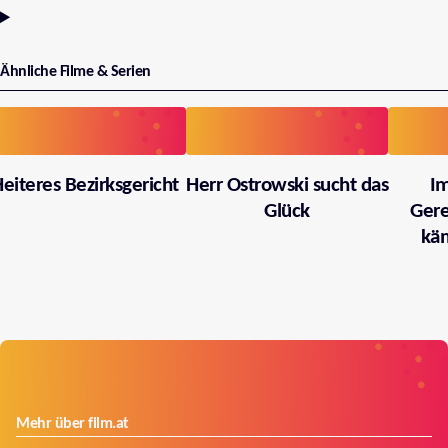
Ähnliche Filme & Serien
eiteres Bezirksgericht
Herr Ostrowski sucht das
I
Glück
Gere
käm
Mehr über film.at