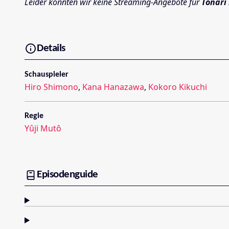
Leider konnten wir keine Streaming-Angebote für
Tonari 
Details
Schauspieler
Hiro Shimono
,
Kana Hanazawa
,
Kokoro Kikuchi
Regie
Yûji Mutô
Episodenguide