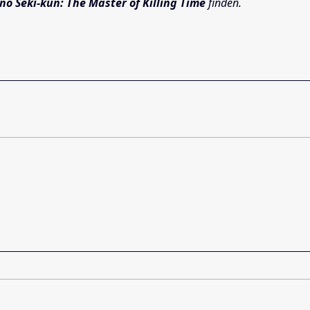
no Seki-kun: The Master of Killing Time
finden.