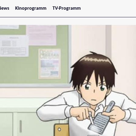
News
Kinoprogramm
TV-Programm
tars
Jetzt im Kino
treaming
Demnächst im Kino
Wien
Niederösterreich
Oberösterreich
Steiermark
Burgenland
Kärnten
Salzburg
Tirol
Vorarlberg