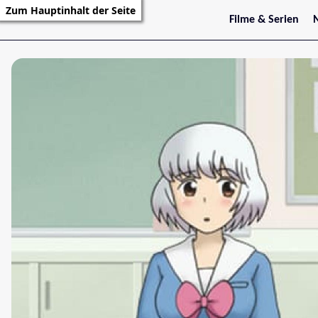
Zum Hauptinhalt der Seite
Filme & Serien
Trailer
S
Kritiken
S
Filmarchiv
Serienarchiv