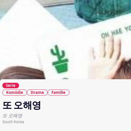
Serie
Komödie
Drama
Familie
또 오해영
또 오해영
South Korea