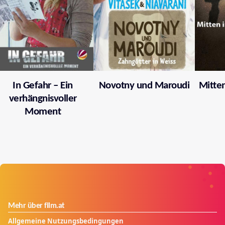
In Gefahr – Ein
Novotny und Maroudi
Mitten
verhängnisvoller
Moment
Mehr über film.at
Allgemeine Nutzungsbedingungen