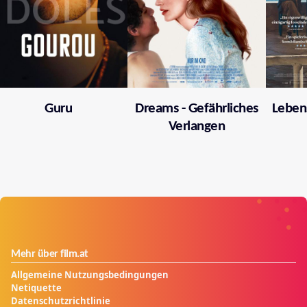
Guru
Dreams - Gefährliches
Leben
Verlangen
Mehr über film.at
Allgemeine Nutzungsbedingungen
Netiquette
Datenschutzrichtlinie