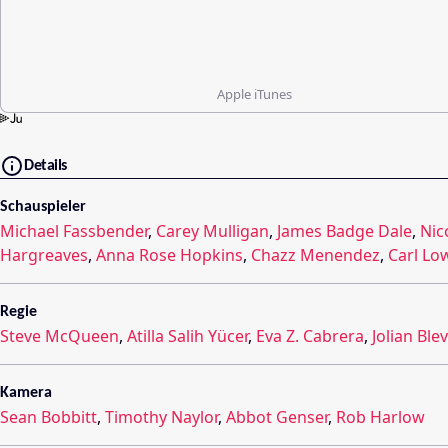
Apple iTunes
Details
Schauspieler
Michael Fassbender
,
Carey Mulligan
,
James Badge Dale
,
Nic
Hargreaves
,
Anna Rose Hopkins
,
Chazz Menendez
,
Carl Lo
Regie
Steve McQueen
,
Atilla Salih Yücer
,
Eva Z. Cabrera
,
Jolian Ble
Kamera
Sean Bobbitt
,
Timothy Naylor
,
Abbot Genser
,
Rob Harlow