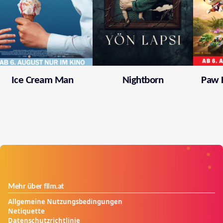
Ice Cream Man
Nightborn
Paw P
Mehr über film.at
Allgemeine Nutzungsbedingungen
Netiquette
Datenschutzrichtlinie