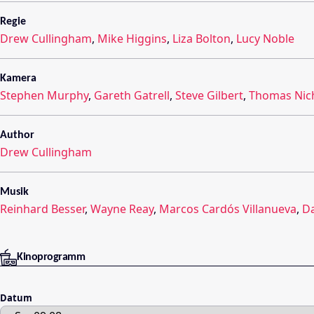
Regie
Drew Cullingham
,
Mike Higgins
,
Liza Bolton
,
Lucy Noble
Kamera
Stephen Murphy
,
Gareth Gatrell
,
Steve Gilbert
,
Thomas Nic
Author
Drew Cullingham
Musik
Reinhard Besser
,
Wayne Reay
,
Marcos Cardós Villanueva
,
Da
Kinoprogramm
Datum