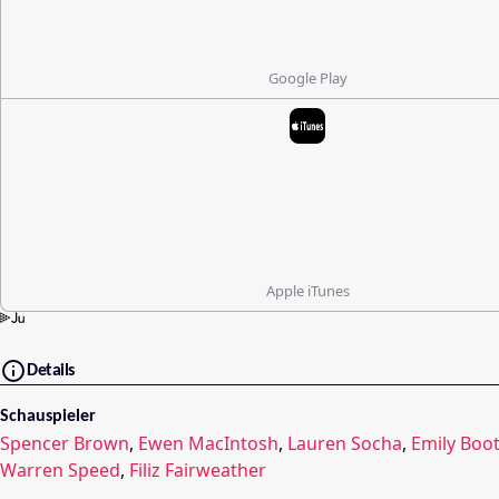
Google Play
Apple iTunes
Details
Schauspieler
Spencer Brown
,
Ewen MacIntosh
,
Lauren Socha
,
Emily Boo
Warren Speed
,
Filiz Fairweather