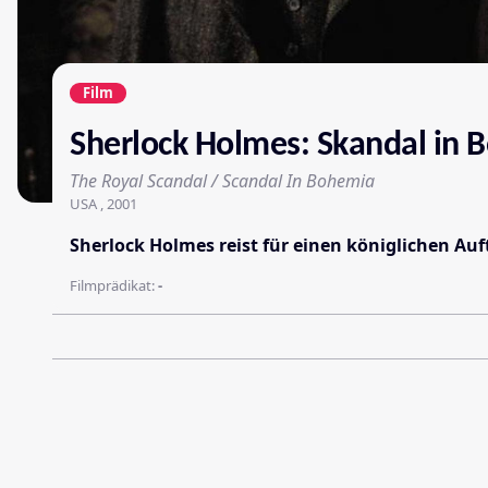
Film
Sherlock Holmes: Skandal in
The Royal Scandal / Scandal In Bohemia
USA , 2001
Sherlock Holmes reist für einen königlichen A
Filmprädikat:
-