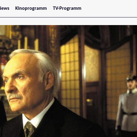
News
Kinoprogramm
TV-Programm
tars
Jetzt im Kino
treaming
Demnächst im Kino
Wien
Niederösterreich
Oberösterreich
Steiermark
Burgenland
Kärnten
Salzburg
Tirol
Vorarlberg