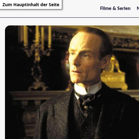
Zum Hauptinhalt der Seite
Filme & Serien
Trailer
S
Kritiken
S
Filmarchiv
Serienarchiv