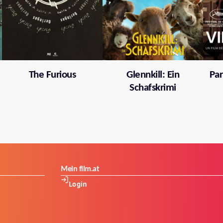
The Furious
Glennkill: Ein
Par
Schafskrimi
Mein film.at
Login