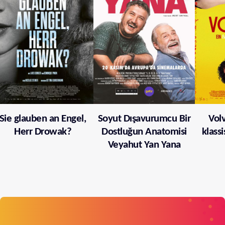
Sie glauben an Engel,
Soyut Dışavurumcu Bir
Volv
Herr Drowak?
Dostluğun Anatomisi
klass
Veyahut Yan Yana