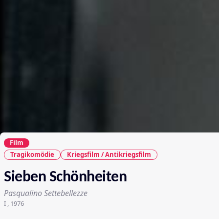
Film
Tragikomödie
Kriegsfilm / Antikriegsfilm
Sieben Schönheiten
Pasqualino Settebellezze
I , 1976