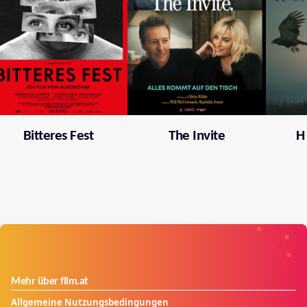
Bitteres Fest
The Invite
H
Mehr über film.at
Allgemeine Nutzungsbedingungen