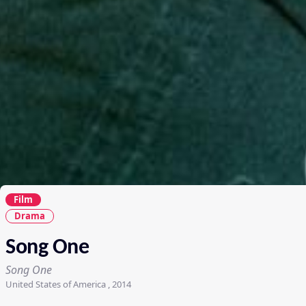
Film
Drama
Song One
Song One
United States of America , 2014