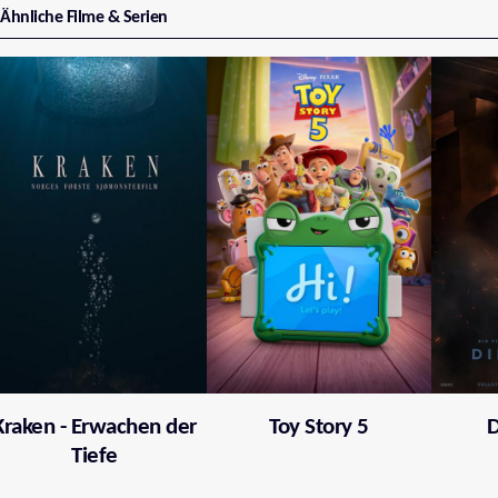
Ähnliche Filme & Serien
Kraken - Erwachen der
Toy Story 5
D
Tiefe