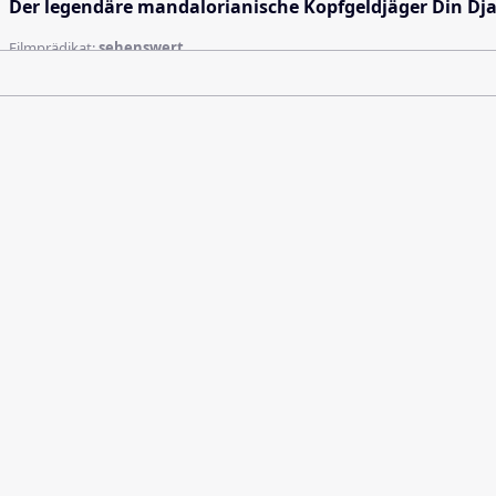
Der legendäre mandalorianische Kopfgeldjäger Din Djar
Filmprädikat:
sehenswert