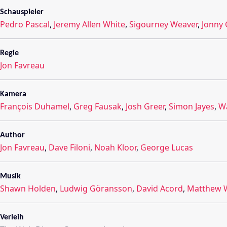
Schauspieler
Pedro Pascal
,
Jeremy Allen White
,
Sigourney Weaver
,
Jonny
Regie
Jon Favreau
Kamera
François Duhamel
,
Greg Fausak
,
Josh Greer
,
Simon Jayes
,
Wa
Author
Jon Favreau
,
Dave Filoni
,
Noah Kloor
,
George Lucas
Musik
Shawn Holden
,
Ludwig Göransson
,
David Acord
,
Matthew 
Verleih