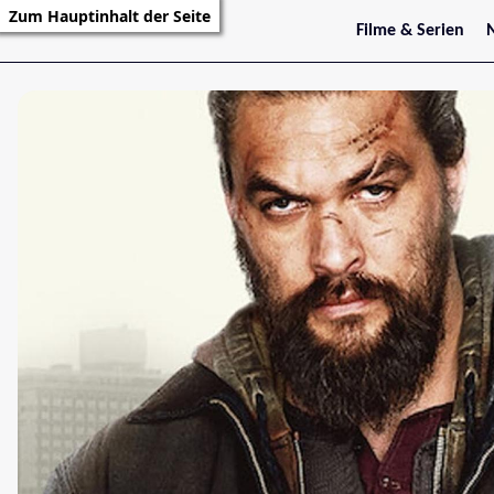
Zum Hauptinhalt der Seite
Filme & Serien
Trailer
S
Kritiken
S
Filmarchiv
Serienarchiv