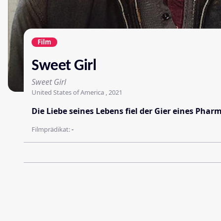
Film
Sweet Girl
Sweet Girl
United States of America , 2021
Die Liebe seines Lebens fiel der Gier eines Pha
Filmprädikat:
-