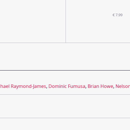
€ 7.99
chael Raymond-James
,
Dominic Fumusa
,
Brian Howe
,
Nelson