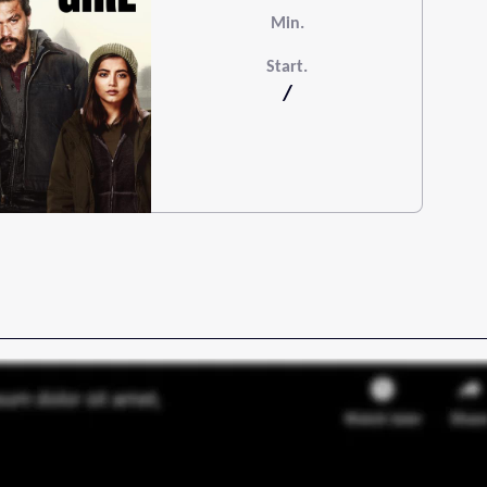
Min.
Start.
/