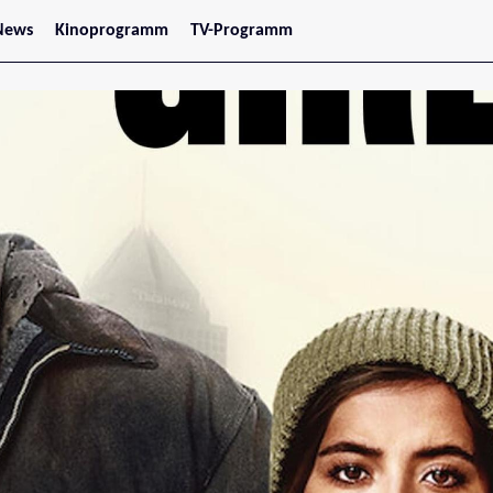
News
Kinoprogramm
TV-Programm
tars
Jetzt im Kino
treaming
Demnächst im Kino
Wien
Niederösterreich
Oberösterreich
Steiermark
Burgenland
Kärnten
Salzburg
Tirol
Vorarlberg