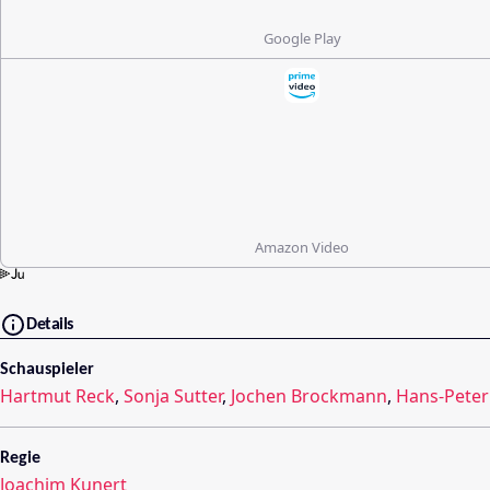
Google Play
Amazon Video
Details
Schauspieler
Hartmut Reck
,
Sonja Sutter
,
Jochen Brockmann
,
Hans-Peter
Regie
Joachim Kunert