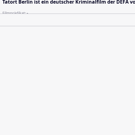
Tatort Berlin ist ein deutscher Kriminalfilm der DEFA
Filmprädikat:
-