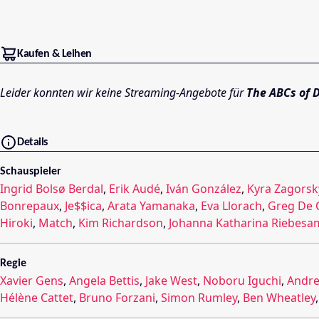
Kaufen & Leihen
Leider konnten wir keine Streaming-Angebote für
The ABCs of 
Details
Schauspieler
Ingrid Bolsø Berdal
,
Erik Audé
,
Iván González
,
Kyra Zagorsk
Bonrepaux
,
Je$$ica
,
Arata Yamanaka
,
Eva Llorach
,
Greg De C
Hiroki
,
Match
,
Kim Richardson
,
Johanna Katharina Riebesa
Regie
Xavier Gens
,
Angela Bettis
,
Jake West
,
Noboru Iguchi
,
Andre
Hélène Cattet
,
Bruno Forzani
,
Simon Rumley
,
Ben Wheatley