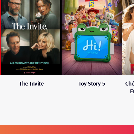
The Invite
Toy Story 5
Ché
E