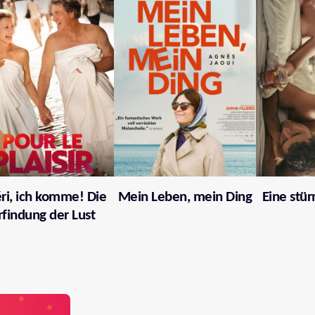
ri, ich komme! Die
Mein Leben, mein Ding
Eine stü
rfindung der Lust