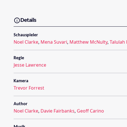
Details
Schauspieler
Noel Clarke
,
Mena Suvari
,
Matthew McNulty
,
Talulah 
Regie
Jesse Lawrence
Kamera
Trevor Forrest
Author
Noel Clarke
,
Davie Fairbanks
,
Geoff Carino
Musik