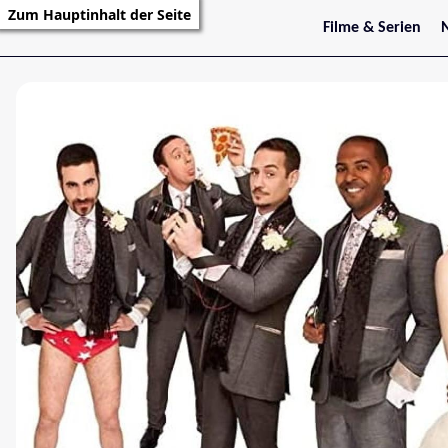
Zum Hauptinhalt der Seite
Filme & Serien
Trailer
S
Kritiken
S
Filmarchiv
Serienarchiv