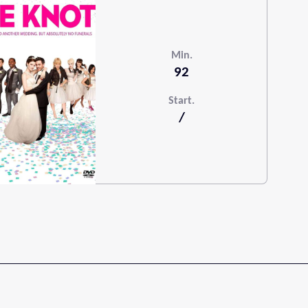
Min.
92
Start.
/