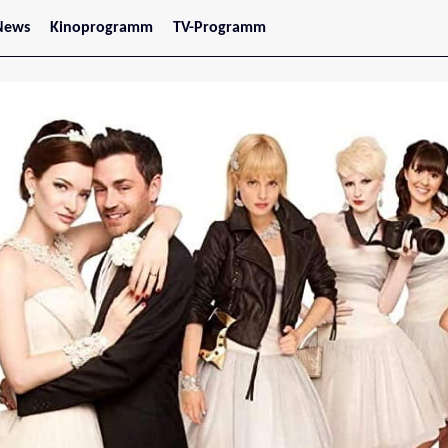
News
Kinoprogramm
TV-Programm
tars
Jetzt im Kino
treaming
Demnächst im Kino
Wien
Niederösterreich
Oberösterreich
Steiermark
Burgenland
Kärnten
Salzburg
Tirol
Vorarlberg