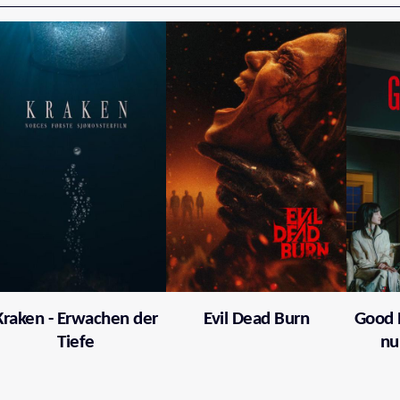
Kraken - Erwachen der
Evil Dead Burn
Good 
Tiefe
nu