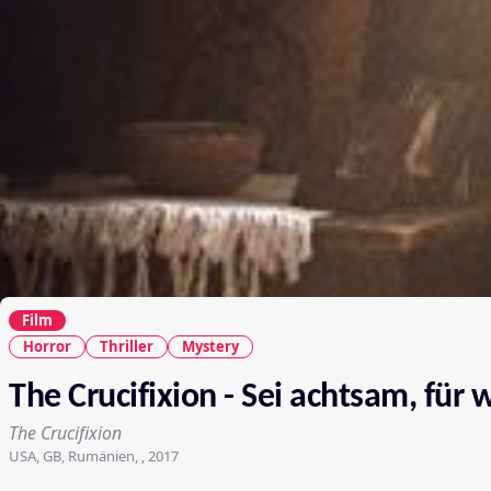
Film
Horror
Thriller
Mystery
The Crucifixion - Sei achtsam, für 
The Crucifixion
USA, GB, Rumänien, , 2017