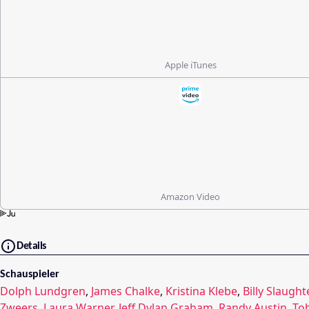
Apple iTunes
Amazon Video
Details
Schauspieler
Dolph Lundgren
,
James Chalke
,
Kristina Klebe
,
Billy Slaught
Zweers
,
Laura Warner
,
Jeff Dylan Graham
,
Randy Austin
,
To