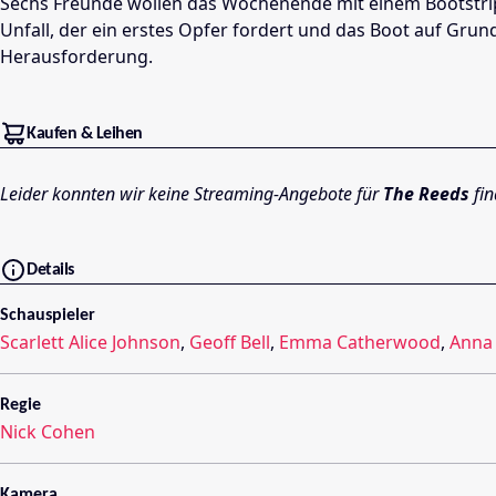
Sechs Freunde wollen das Wochenende mit einem Bootstrip b
Unfall, der ein erstes Opfer fordert und das Boot auf Grun
Herausforderung.
Kaufen & Leihen
Leider konnten wir keine Streaming-Angebote für
The Reeds
fin
Details
Schauspieler
Scarlett Alice Johnson
,
Geoff Bell
,
Emma Catherwood
,
Anna 
Regie
Nick Cohen
Kamera