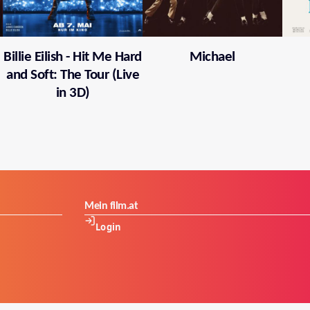
Billie Eilish - Hit Me Hard
Michael
and Soft: The Tour (Live
in 3D)
Mein film.at
Login