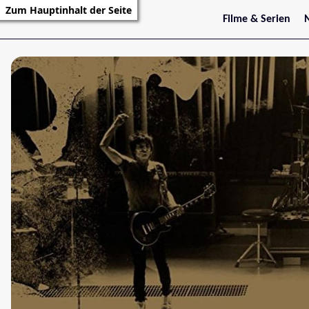
Zum Hauptinhalt der Seite
Filme & Serien
Trailer
S
Kritiken
S
Filmarchiv
Serienarchiv