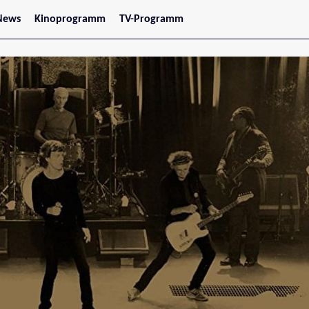
News
Kinoprogramm
TV-Programm
tars
Jetzt im Kino
treaming
Demnächst im Kino
Wien
Niederösterreich
Oberösterreich
Steiermark
Burgenland
Kärnten
Salzburg
Tirol
Vorarlberg