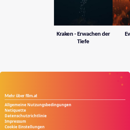
Kraken - Erwachen der
Ev
Tiefe
Mehr über film.at
Allgemeine Nutzungsbedingungen
Netiquette
Datenschutzrichtlinie
Impressum
Cookie Einstellungen