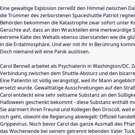
Eine gewaltige Explosion zerreißt den Himmel zwischen Da
die Trümmer des zerborstenen Spaceshuttle Patriot regnen
Behörden bekommen die Katastrophe zwar sofort unter Ko
Gerüchte auf, dass an den Wrackteilen eine merkwürdige Su
extreme Kälte des Weltalls ebenso überstanden wie die glü
in die Erdatmosphäre. Und wer mit ihr in Berührung kommt,
Doch niemand will eine Panik auslösen.
Carol Bennell arbeitet als Psychiaterin in Washington/DC. 
Verbindung zwischen dem Shuttle-Absturz und den bizarre
Eine Patientin ist völlig verängstigt, weil ihr Mann angebl
ersetzt wurde. Gewalttätige Ausschreitungen auf den Stra
Carol entdeckt eine sehr seltsame Substanz an den Süßigkei
Halloween geschenkt bekommt - diese Substanz enthält mö
Sie alarmiert ihren Freund und Kollegen Ben Driscoll, weil
sich geht, obwohl die Regierung abwiegelt: Offiziell handel
Grippevirus. Noch bevor Carol das ganze Ausmaß des Phäno
das Wochenende bei seinem getrennt lebenden Vater Tucke