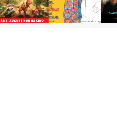
Paw Patrol: Der Dino
Amore und Basta!
Film
Mehr über film.at
Allgemeine Nutzungsbedingungen
Netiquette
Datenschutzrichtlinie
Impressum
Cookie Einstellungen