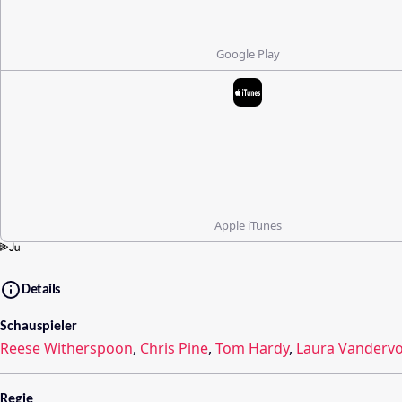
Google Play
Apple iTunes
Details
Schauspieler
Reese Witherspoon
,
Chris Pine
,
Tom Hardy
,
Laura Vandervo
Regie