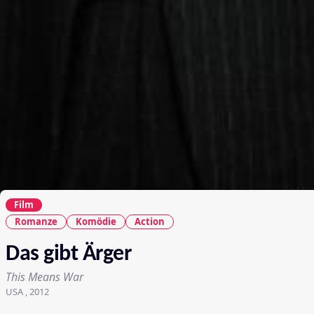
Film
Romanze
Komödie
Action
Das gibt Ärger
This Means War
USA , 2012