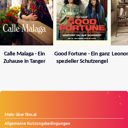
Calle Malaga - Ein
Good Fortune - Ein ganz
Leonor
Zuhause in Tanger
spezieller Schutzengel
Mehr über film.at
Allgemeine Nutzungsbedingungen