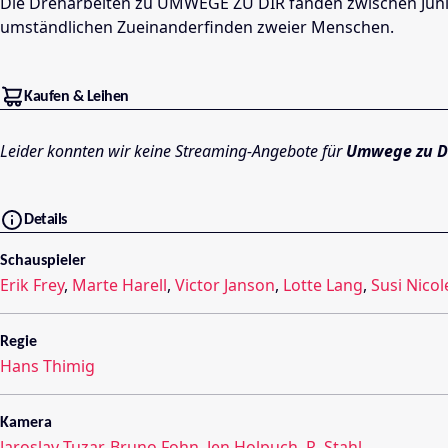
Die Dreharbeiten zu UMWEGE ZU DIR fanden zwischen Juni u
umständlichen Zueinanderfinden zweier Menschen.
Kaufen & Leihen
Leider konnten wir keine Streaming-Angebote für
Umwege zu D
Details
Schauspieler
Erik Frey
,
Marte Harell
,
Victor Janson
,
Lotte Lang
,
Susi Nicole
Regie
Hans Thimig
Kamera
Jaroslav Tuzar
,
Bruno Fohn
,
Jen Holpuch
,
R. Stahl