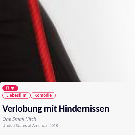
Film
Liebesfilm
Komödie
Verlobung mit Hindernissen
One Small Hitch
United States of America , 2013