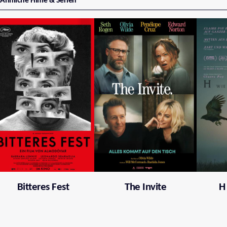
Ähnliche Filme & Serien
Bitteres Fest
The Invite
H