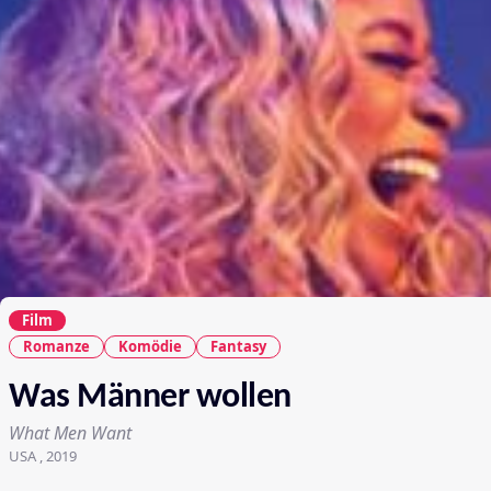
Film
Romanze
Komödie
Fantasy
Was Männer wollen
What Men Want
USA , 2019