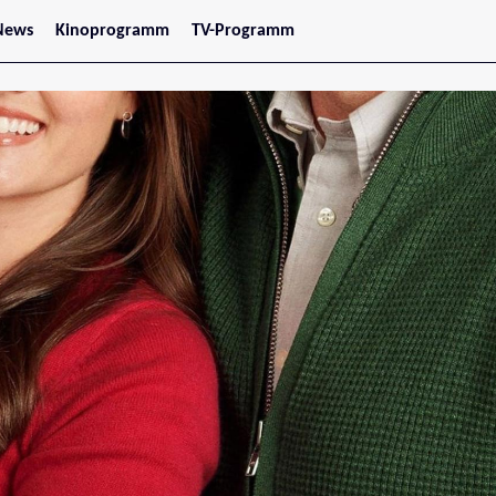
News
Kinoprogramm
TV-Programm
tars
Jetzt im Kino
treaming
Demnächst im Kino
Wien
Niederösterreich
Oberösterreich
Steiermark
Burgenland
Kärnten
Salzburg
Tirol
Vorarlberg