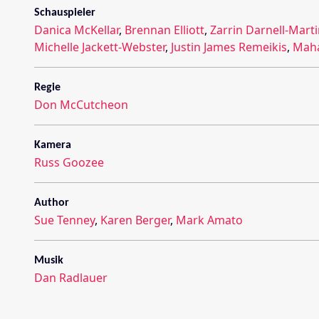
Schauspieler
Danica McKellar
,
Brennan Elliott
,
Zarrin Darnell-Mart
Michelle Jackett-Webster
,
Justin James Remeikis
,
Maha
Regie
Don McCutcheon
Kamera
Russ Goozee
Author
Sue Tenney
,
Karen Berger
,
Mark Amato
Musik
Dan Radlauer