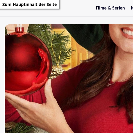
Zum Hauptinhalt der Seite
Filme & Serien
Trailer
S
Kritiken
S
Filmarchiv
Serienarchiv