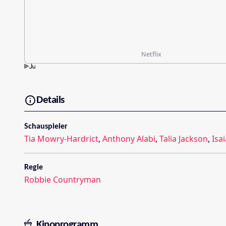
Netflix
Details
Schauspieler
Tia Mowry-Hardrict
,
Anthony Alabi
,
Talia Jackson
,
Isa
Regie
Robbie Countryman
Kinoprogramm