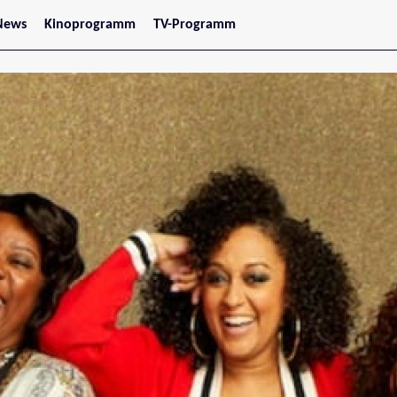
News
Kinoprogramm
TV-Programm
tars
Jetzt im Kino
treaming
Demnächst im Kino
Wien
Niederösterreich
Oberösterreich
Steiermark
Burgenland
Kärnten
Salzburg
Tirol
Vorarlberg