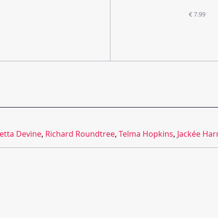
€ 7.99
etta Devine
,
Richard Roundtree
,
Telma Hopkins
,
Jackée Har