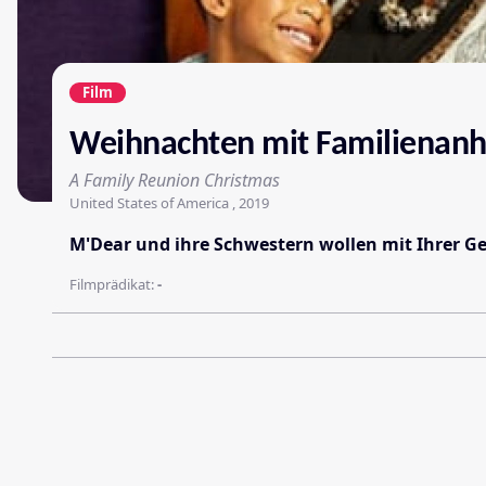
Film
Weihnachten mit Familienan
A Family Reunion Christmas
United States of America , 2019
M'Dear und ihre Schwestern wollen mit Ihrer Ge
Filmprädikat:
-