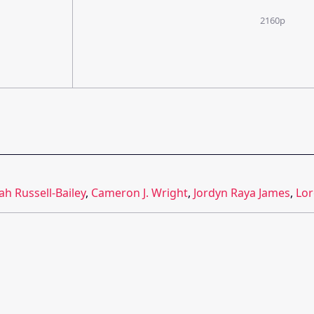
2160p
iah Russell-Bailey
,
Cameron J. Wright
,
Jordyn Raya James
,
Lor