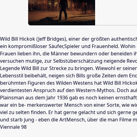
Wild Bill Hickok (Jeff Bridges), einer der größten authentis
ein kompromißloser Säufer,Spieler und Frauenheld. Wohin 
Frauen lieben ihn, die Männer bewundern oder beneiden i
versuchen mutige, zur Selbstüberschätzung neigende Revo
Legende Wild Bill zur Strecke zu bringen. Wiewohl er sein
Lebensstil beibehält, neigen sich Bills große Zeiten dem En
berühmten Figuren des Wilden Westens hat Wild Bill Hicko
verdientesten Anspruch auf den Western-Mythos. Doch auß
Plainsman aus dem Jahr 1936 gab es noch keinen ernsthafte
war ein be- merkenswerter Mensch von einer Sorte, wie wir
viel zu selten finden. Er hat gerne gelacht und sich gerne g
und starb jung - eben die ArtMensch, über die man Filme mac
Viennale 98