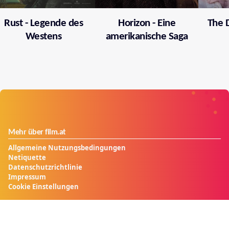
Rust - Legende des
Horizon - Eine
The 
Westens
amerikanische Saga
Mehr über film.at
Allgemeine Nutzungsbedingungen
Netiquette
Datenschutzrichtlinie
Impressum
Cookie Einstellungen
Mein film.at