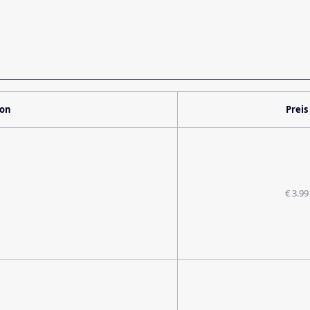
ion
Preis
€ 3.99