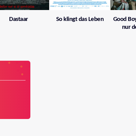
Dastaar
So klingt das Leben
Good Boy
nur d