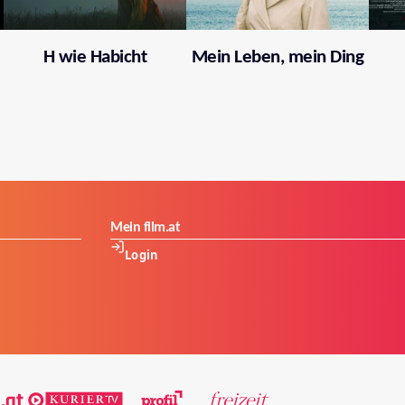
H wie Habicht
Mein Leben, mein Ding
Mein film.at
Login