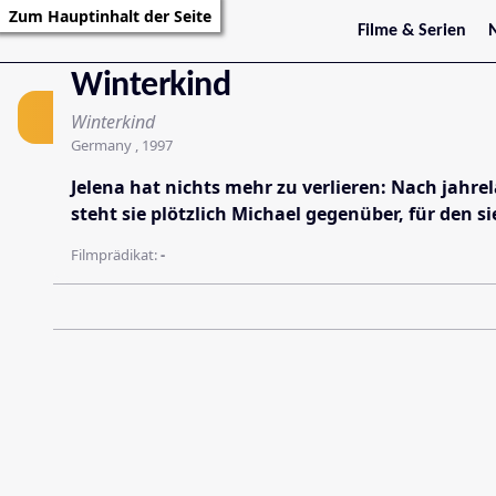
Zum Hauptinhalt der Seite
Filme & Serien
Film
Trailer
S
Winterkind
Kritiken
S
Filmarchiv
Winterkind
Serienarchiv
Germany , 1997
Jelena hat nichts mehr zu verlieren: Nach jahrel
steht sie plötzlich Michael gegenüber, für den s
Filmprädikat:
-