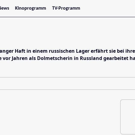
News
Kinoprogramm
TV-Programm
tars
Jetzt im Kino
treaming
Demnächst im Kino
Wien
Niederösterreich
Oberösterreich
Steiermark
anger Haft in einem russischen Lager erfährt sie bei ihr
Burgenland
ie vor Jahren als Dolmetscherin in Russland gearbeitet h
Kärnten
Salzburg
Tirol
Vorarlberg