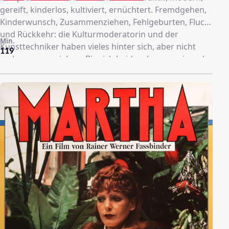
gereift, kinderlos, kultiviert, ernüchtert. Fremdgehen,
Kinderwunsch, Zusammenziehen, Fehlgeburten, Flucht
und Rückkehr: die Kulturmoderatorin und der
Min.
Kunsttechniker haben vieles hinter sich, aber nicht
119
mehr ganz so viel vor. Bis sich beide, ohne voneinander
zu wissen, in denselben Mann verlieben. Adam Born,
Stammzellenforscher. Ein Mensch mit vielen
Gesichtern, charmant, geheimnisvoll, ein Mann der
Tat, kein Zauderer. Erst lässt sich Hanna mit ihm ein,
wenig später auch Simon. Heimlich führen sie ihre
Affären mit Adam, nicht ahnend, wie sehr das
Geheimnis, das sie voreinander haben, sie miteinander
verbindet. Erst als Hanna unverhofft schwanger wird,
werden die drei Liebesbeziehungen ernsthaft auf die
Probe gestellt.