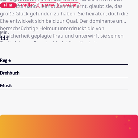
Film
Thriller
Drama
TV-Film
Geschäftsmann Helmut kennen lernt, glaubt sie, das
große Glück gefunden zu haben. Sie heiraten, doch die
Ehe entwickelt sich bald zur Qual. Der dominante und
herrschsüchtige Helmut unterdrückt die von
Min.
Unsicherheit geplagte Frau und unterwirft sie seinen
111
Bedürfnissen. Er unterbindet ihre Kontakte zur
Außenwelt und drängt sie immer weiter in die
Isolation. Als treue Gattin lässt Martha ihn gewähren.
Regie
Als sie nach einem Unfall an den Rollstuhl gefesselt ist,
ist sie Helmut schließlich völlig ausgeliefert...
Drehbuch
Musik