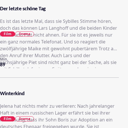
Der letzte schöne Tag
Es ist das letzte Mal, dass sie Sybilles Stimme hören,
doch das können Lars Langhoff und die beiden Kinder
Film
Drama
Maike und Piet nicht ahnen. Für sie ist es jeweils nur
ein ganz normales Telefonat. Und so reagiert die
zwölfjährige Maike mit gewohnt pubertärem Trotz auf
den Anruf ihrer Mutter. Auch Lars und der
Min.
sechsjährige Piet sind nicht ganz bei der Sache, als sie
89
mit Sybille telefonieren. Später werden sie ein
schlechtes Gewissen haben, doch was geschehen ist,
ist nicht mehr rückgängig zu machen.
Winterkind
Jelena hat nichts mehr zu verlieren: Nach jahrelanger
Haft in einem russischen Lager erfährt sie bei ihrer
Film
Drama
Freilassung, dass ihr Sohn Boris zur Adoption an ein
deutsches Ehepaar freigegeben wurde. Sie ist