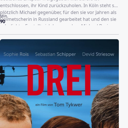
entschlossen, ihr Kind zurückzuholen. In Köln steht sie
plötzlich Michael gegenüber, für den sie vor Jahren als
Min.
Dolmetscherin in Russland gearbeitet hat und den sie
90
sehr liebte. Es stellt sich heraus, dass Michael Boris
aus Russland geholt und zusammen mit seiner
jetzigen Ehefrau adoptiert hat.