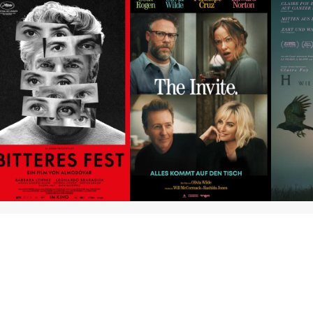
Bitteres Fest
The Invite
H