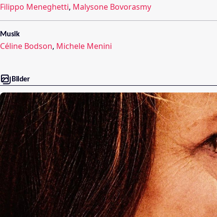
Filippo Meneghetti
,
Malysone Bovorasmy
Musik
Céline Bodson
,
Michele Menini
Bilder