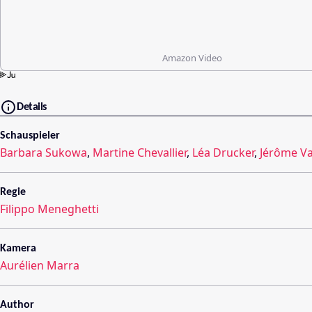
Amazon Video
Details
Schauspieler
Barbara Sukowa
,
Martine Chevallier
,
Léa Drucker
,
Jérôme Va
Regie
Filippo Meneghetti
Kamera
Aurélien Marra
Author