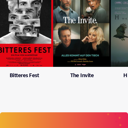
Bitteres Fest
The Invite
H