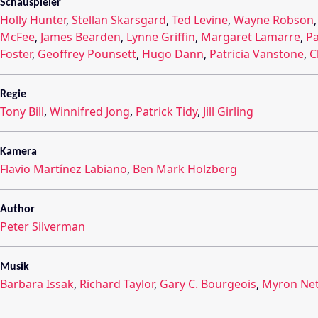
Schauspieler
Holly Hunter
,
Stellan Skarsgard
,
Ted Levine
,
Wayne Robson
McFee
,
James Bearden
,
Lynne Griffin
,
Margaret Lamarre
,
Pa
Foster
,
Geoffrey Pounsett
,
Hugo Dann
,
Patricia Vanstone
,
C
Regie
Tony Bill
,
Winnifred Jong
,
Patrick Tidy
,
Jill Girling
Kamera
Flavio Martínez Labiano
,
Ben Mark Holzberg
Author
Peter Silverman
Musik
Barbara Issak
,
Richard Taylor
,
Gary C. Bourgeois
,
Myron Net