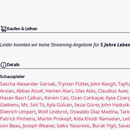
Kaufen & Leihen
Leider konnten wir keine Streaming-Angebote für
5 Jahre Lebe
Details
Schauspieler
Sascha Alexander Gersak
,
Trystan Pütter
,
John Keogh
,
Tayf
Arslan
,
Abbas Assaf
,
Hemen Atari
,
Ulas Ates
,
Claudius Auer
,
Hasan Basri Calkan
,
Kerem Can
,
Ozan Cankayar
,
Ayse Cizerg
Gielkens
,
Ms. Soli Tii
,
Ayla Gülcan
,
Sezai Gürer
,
John Hadusk
Dietrich Limpert
,
Wolf Lindsrot
,
Oswaldo Díaz Medina
,
Tar
Patrick Pinheiro
,
Martin Prokopf
,
Kida Khodr Ramadan
,
Lei
von Beau
,
Joseph Weaver
,
Salko Yasarevic
,
Burak Yigit
,
Savas